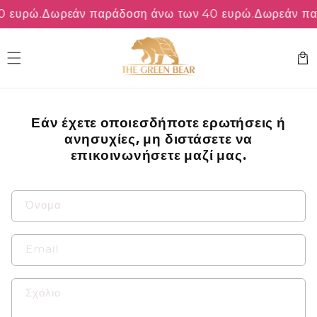
μετάβαση
 ευρώ.
Δωρεάν παράδοση άνω των 40 ευρώ.
Δωρεάν πα
στο
περιεχόμενο
Καλάθ
Εάν έχετε οποιεσδήποτε ερωτήσεις ή
ανησυχίες, μη διστάσετε να
επικοινωνήσετε μαζί μας.
Φ
Όνομα
ό
ρ
Email
μ
α
Σχόλιο
ε